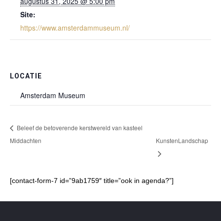
augustus 31, 2025 @ 5:00 pm
Site:
https://www.amsterdammuseum.nl/
LOCATIE
Amsterdam Museum
Beleef de betoverende kerstwereld van kasteel
Middachten
KunstenLandschap
[contact-form-7 id=”9ab1759″ title=”ook in agenda?”]