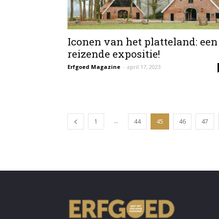
Iconen van het platteland: een
reizende expositie!
Erfgoed Magazine
-
april 17, 2023
...
1
44
45
46
47