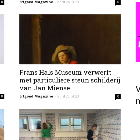
Erfgoed Magazine
-
april 24, 2023
0
0
Frans Hals Museum verwerft
met particuliere steun schilderij
van Jan Miense...
V
Erfgoed Magazine
-
april 20, 2023
0
0