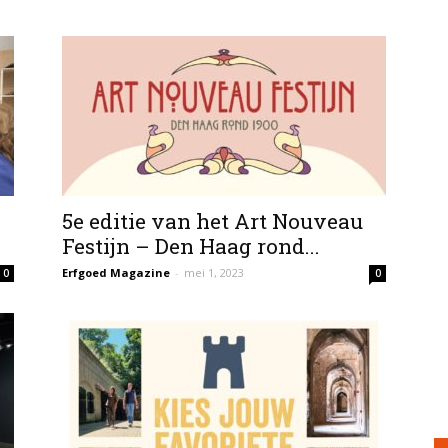
5e editie van het Art Nouveau
n
Festijn – Den Haag rond...
Erfgoed Magazine
-
mei 1, 2023
0
0