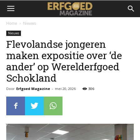
Home
Nieuws
Nieuws
Flevolandse jongeren
maken expositie over ‘de
ander’ op Werelderfgoed
Schokland
Door
Erfgoed Magazine
-
mei 20, 2026
306