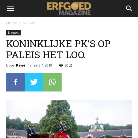
Home
Nieuws
Nieuws
KONINKLIJKE PK’S OP
PALEIS HET LOO.
Door
René
-
maart 7, 2019
2052