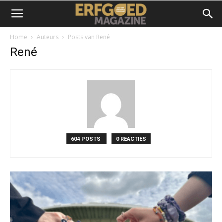
Home
Auteurs
Posts van René
René
604 POSTS
0 REACTIES