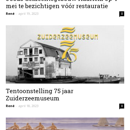
mei te bezichtigen vóór restauratie
René
-
april 19, 2023
0
Tentoonstelling 75 jaar
Zuiderzeemuseum
René
-
april 18, 2023
0