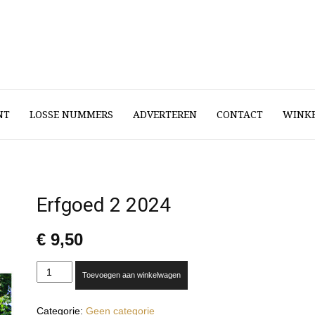
NT
LOSSE NUMMERS
ADVERTEREN
CONTACT
WINK
Erfgoed 2 2024
€
9,50
Erfgoed
Toevoegen aan winkelwagen
2
2024
Categorie:
Geen categorie
aantal