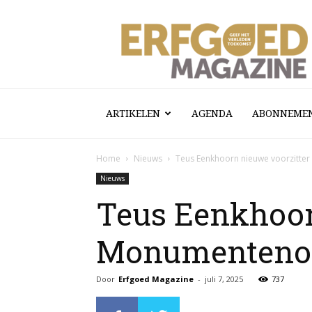
Erfgoed
Magazine
ARTIKELEN
AGENDA
ABONNEME
Home
Nieuws
Teus Eenkhoorn nieuwe voorzitte
Nieuws
Teus Eenkhoor
Monumentenor
Door
Erfgoed Magazine
-
juli 7, 2025
737