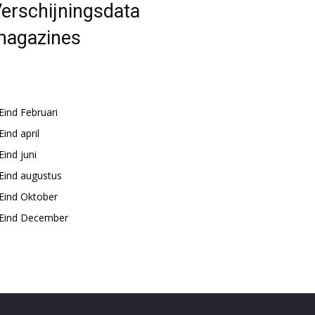
erschijningsdata
magazines
Eind Februari
Eind april
Eind juni
Eind augustus
Eind Oktober
Eind December