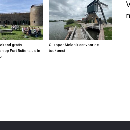
V
kend gratis
Oukoper Molen klaar voor de
n op Fort Buitensluis in
toekomst
p