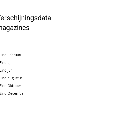
erschijningsdata
magazines
Eind Februari
Eind april
Eind juni
Eind augustus
Eind Oktober
Eind December