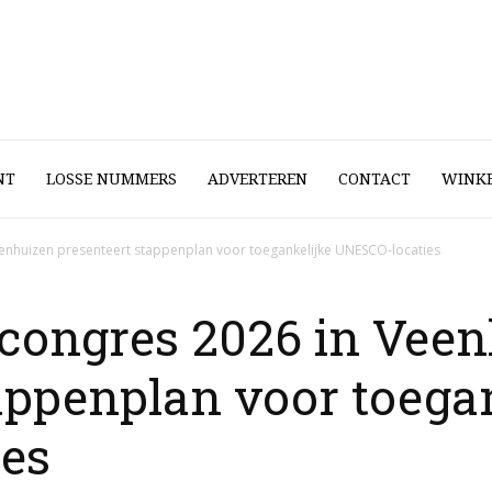
NT
LOSSE NUMMERS
ADVERTEREN
CONTACT
WINK
nhuizen presenteert stappenplan voor toegankelijke UNESCO-locaties
congres 2026 in Vee
appenplan voor toega
es