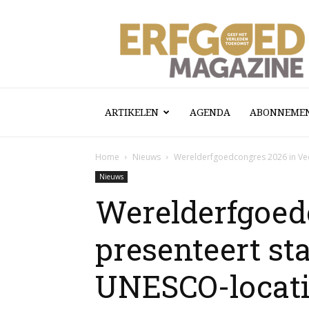
Erfgoed
Magazine
ARTIKELEN
AGENDA
ABONNEME
Home
Nieuws
Werelderfgoedcongres 2026 in Vee
Nieuws
Werelderfgoed
presenteert st
UNESCO-locati