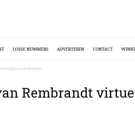
NT
LOSSE NUMMERS
ADVERTEREN
CONTACT
WINK
ueel nagebouwd #Leiden
van Rembrandt virtu